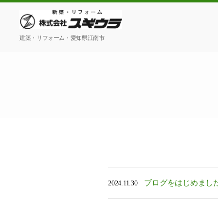
株
建築・リフォーム・愛知県江南市
式
会
社
ス
ギ
ウ
ラ
ブログをはじめまし
2024.11.30