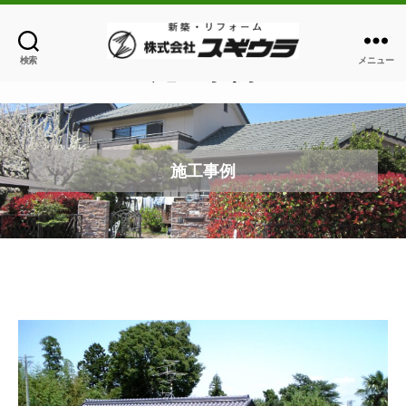
施工事例
検索
メニュー
株
式
会
社
ス
施工事例
ギ
ウ
ラ