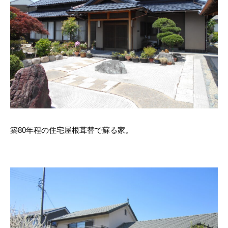
築80年程の住宅屋根葺替で蘇る家。