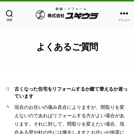
検索
メニュー
株
式
会
社
よくあるご質問
ス
ギ
ウ
ラ
Q
古くなった住宅をリフォームするか建て替えるか迷っ
ています
A
現在のお住いの傷み具合によりますが、間取りを変
えないのであればリフォームする方がよい場合があ
ります。それに対して、間取りを変えたい場合、現
在ある壁や柱の中には撤去しますとお住いが地震に